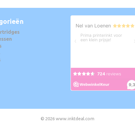
gorieën
rtridges
essen
s
s
s
© 2026 www.inktdeal.com