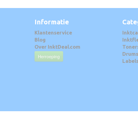
Informatie
Cate
Klantenservice
Inktca
Blog
Inktfl
Over InktDeal.com
Toner
Drum
Herroeping
Label