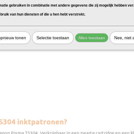
matie gebruiken in combinatie met andere gegevens die zij mogelijk hebben ve
bruik van hun diensten of die u hen hebt verstrekt.
opnieuw tonen
Selectie toestaan
Alles toestaan
Nee, niet 
S304 inktpatronen?
Canon Pixma TS304. Verkrijgbaar in een zwarte cartridge en een kl