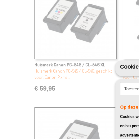
Huismerk Canon PG-545 / CL-546 XL
Huismer
Cookie
Multipack 2X
Multipa
Huismerk Canon PG-545 / CL-546, geschikt
Huismerk
voor: Canon Pixma…
voor: Ca
€ 59,95
€ 99,
Toeste
Op deze 
Cookies wo
en het per
advertenti