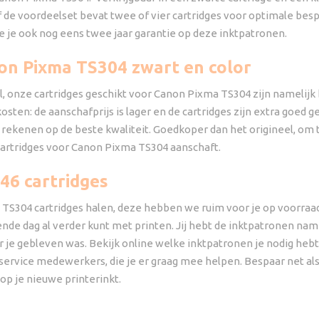
 de voordeelset bevat twee of vier cartridges voor optimale bespa
 je ook nog eens twee jaar garantie op deze inktpatronen.
on Pixma TS304 zwart en color
l, onze cartridges geschikt voor Canon Pixma TS304 zijn namelijk 
sten: de aanschafprijs is lager en de cartridges zijn extra goed g
 rekenen op de beste kwaliteit. Goedkoper dan het origineel, om 
 cartridges voor Canon Pixma TS304 aanschaft.
46 cartridges
TS304 cartridges halen, deze hebben we ruim voor je op voorraad.
de dag al verder kunt met printen. Jij hebt de inktpatronen namel
 je gebleven was. Bekijk online welke inktpatronen je nodig heb
nservice medewerkers, die je er graag mee helpen. Bespaar net al
 op je nieuwe printerinkt.