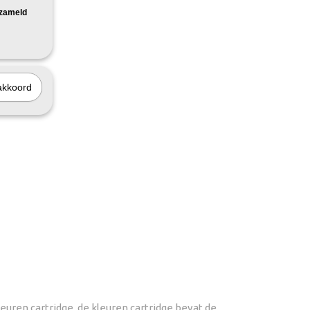
rzameld
akkoord
euren cartridge, de kleuren cartridge bevat de