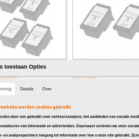
k Canon PG-545 / CL-546 XL
Huismerk Canon PG-545 XL Zwart 
s toestaan Opties
ck 4X
 Canon PG-545 / CL-546, geschikt
Huismerk Canon PG-545 Zwart, gesch
non Pixma…
Canon Pixma…
95
€ 59,95
mming
Details
Over
website worden cookies gebruikt
rden door ons gebruikt voor verkeersanalyse, het aanbieden van sociale medi
sonaliseren van informatie en advertenties. Daarnaast verlenen we onze social
e- en analysepartners toegang tot informatie over hoe u onze site gebruikt. Zij 