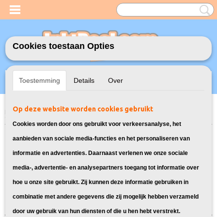
Cookies toestaan Opties
Inloggen
Registreren
UW WINKELWAGEN
Toestemming
Details
Over
Geen producten
(0)
Op deze website worden cookies gebruikt
Home
>
Model Printer
>
PG-545/CL-546 Inkt cartridges voor Canon
> Inkt
cartridges voor Canon Pixma TS3352
Cookies worden door ons gebruikt voor verkeersanalyse, het
Bekijk hier alle inkt voor Canon
aanbieden van sociale media-functies en het personaliseren van
informatie en advertenties. Daarnaast verlenen we onze sociale
Pixma TS3352:
media-, advertentie- en analysepartners toegang tot informatie over
hoe u onze site gebruikt. Zij kunnen deze informatie gebruiken in
Sorteer op:
combinatie met andere gegevens die zij mogelijk hebben verzameld
door uw gebruik van hun diensten of die u hen hebt verstrekt.